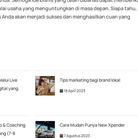
nda. Semoga ide bisnis yang telah dibahas dapat memberik
lai usaha yang menguntungkan di masa depan. Siapa tahu,
is Anda akan menjadi sukses dan menghasilkan cuan yang
alui Live
Tips marketing bagi brand lokal
gital yang
18 April 2023
ip & Coaching
Cara Mudah Punya New Xpander
ang (7-8
7 Agustus 2023