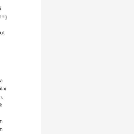
i
rang
but
sa
lai
n,
k
an
an