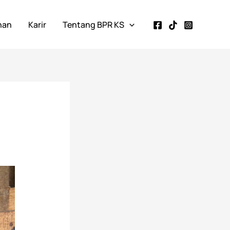
nan
Karir
Tentang BPR KS