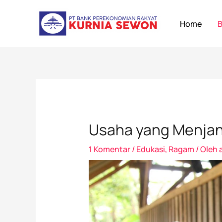
Lewati
Post
ke
navigation
Home
B
konten
Usaha yang Menjanji
1 Komentar
/
Edukasi
,
Ragam
/ Oleh