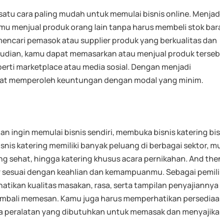
satu cara paling mudah untuk memulai bisnis online. Menjad
kamu menjual produk orang lain tanpa harus membeli stok ba
mencari pemasok atau supplier produk yang berkualitas dan
emudian, kamu dapat memasarkan atau menjual produk terse
perti marketplace atau media sosial. Dengan menjadi
apat memperoleh keuntungan dengan modal yang minim.
n ingin memulai bisnis sendiri, membuka bisnis katering bi
snis katering memiliki banyak peluang di berbagai sektor, mu
ing sehat, hingga katering khusus acara pernikahan. And the
 sesuai dengan keahlian dan kemampuanmu. Sebagai pemili
atikan kualitas masakan, rasa, serta tampilan penyajiannya
embali memesan. Kamu juga harus memperhatikan persedia
 peralatan yang dibutuhkan untuk memasak dan menyajik