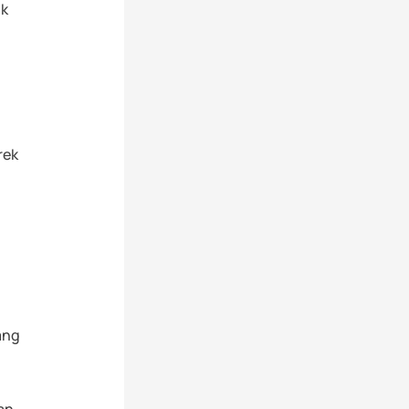
uk
rek
ang