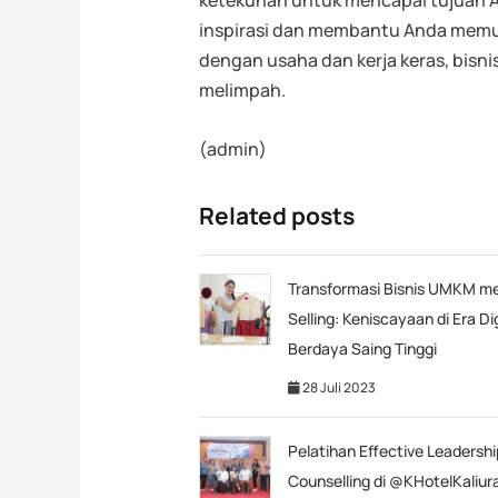
ketekunan untuk mencapai tujuan A
inspirasi dan membantu Anda memu
dengan usaha dan kerja keras, bisn
melimpah.
(admin)
Related posts
Transformasi Bisnis UMKM mel
Selling: Keniscayaan di Era Di
Berdaya Saing Tinggi
28 Juli 2023
Pelatihan Effective Leadersh
Counselling di @KHotelKaliur