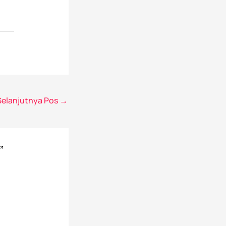
Selanjutnya Pos
→
”