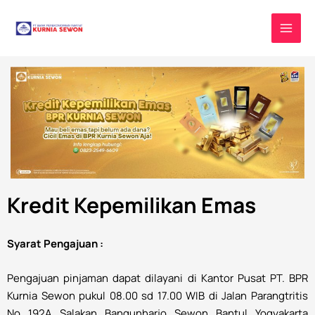
Lewati
MAI
ke
MEN
konten
Kredit Kepemilikan Emas
Syarat Pengajuan :
Pengajuan pinjaman dapat dilayani di Kantor Pusat PT. BPR
Kurnia Sewon pukul 08.00 sd 17.00 WIB di Jalan Parangtritis
No. 192A, Salakan, Bangunharjo, Sewon, Bantul, Yogyakarta