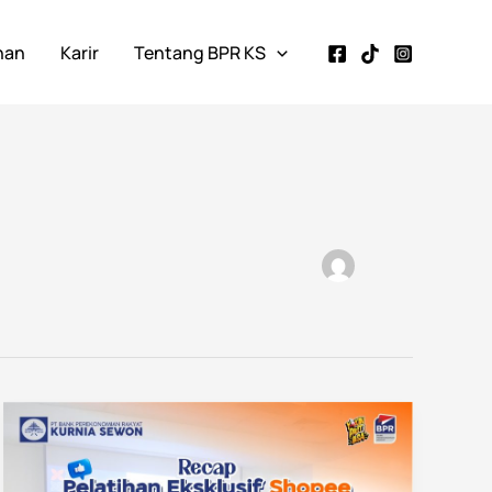
nan
Karir
Tentang BPR KS
BPR
Kurnia
Sewon