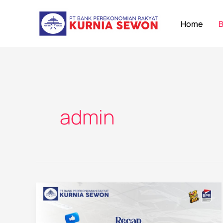
Lewati
Post
ke
pagination
Home
B
konten
admin
BPR
Kurnia
Sewon