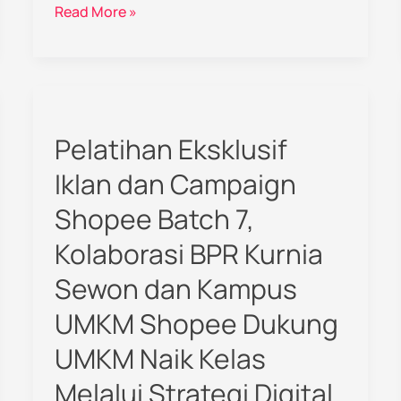
Read More »
Pelatihan
Eksklusif
Pelatihan Eksklusif
Iklan
dan
Iklan dan Campaign
Campaign
Shopee Batch 7,
Shopee
Batch
Kolaborasi BPR Kurnia
7,
Sewon dan Kampus
Kolaborasi
BPR
UMKM Shopee Dukung
Kurnia
UMKM Naik Kelas
Sewon
Melalui Strategi Digital
dan