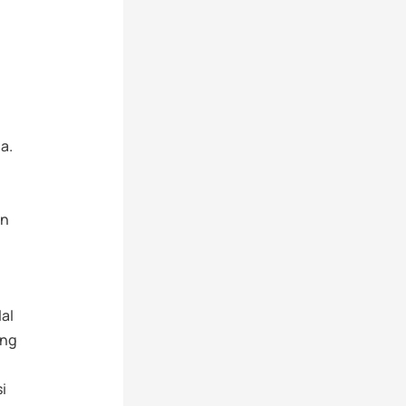
a.
an
lal
ng
i