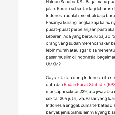
Halooo SahabatKS… Bagaimana puas
jalan. Berarti sebentar lagi lebara
Indonesia adalah membeli baju baru
Rasanya kurang lengkap aja kalau ng
pusat-pusat perbelanjaan pasti ak
Lebaran. Ada yang berburu baju di to
orang yang sudah merencanakan bel
lebih murah atau agar bisa menentuk
pasar muslim di Indonesia, bagaim
UMKM?
Guys, kita tau dong Indonesia itu n
data dari
Badan Pusat Statistik (BP
mencapai sekitar 229 juta jiwa atau
sekitar 264 juta jiwa. Pasar yang lu
Indonesia enggak cuma terbatas di b
banyak jenis bisnis lainnya yang bisa 