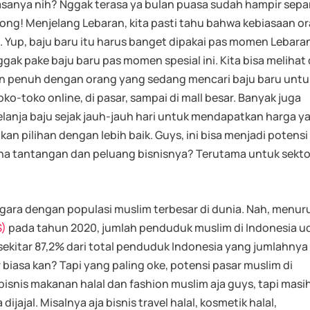
anya nih? Nggak terasa ya bulan puasa sudah hampir sepa
n dong! Menjelang Lebaran, kita pasti tahu bahwa kebiasaan o
. Yup, baju baru itu harus banget dipakai pas momen Lebara
gak pake baju baru pas momen spesial ini. Kita bisa melihat 
an penuh dengan orang yang sedang mencari baju baru untu
ko-toko online, di pasar, sampai di mall besar. Banyak juga
anja baju sejak jauh-jauh hari untuk mendapatkan harga y
an pilihan dengan lebih baik. Guys, ini bisa menjadi potensi
ana tantangan dan peluang bisnisnya? Terutama untuk sekto
egara dengan populasi muslim terbesar di dunia. Nah, menur
S)
pada tahun 2020, jumlah penduduk muslim di Indonesia u
 sekitar 87,2% dari total penduduk Indonesia yang jumlahnya
ar biasa kan? Tapi yang paling oke, potensi pasar muslim di
isnis makanan halal dan fashion muslim aja guys, tapi masi
dijajal. Misalnya aja bisnis travel halal, kosmetik halal,