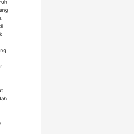
ruh
rang
n.
di
k
ang
r
ut
dah
h