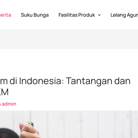
erita
Suku Bunga
Fasilitas Produk
Lelang Agu
im di Indonesia: Tantangan dan
KM
h
admin