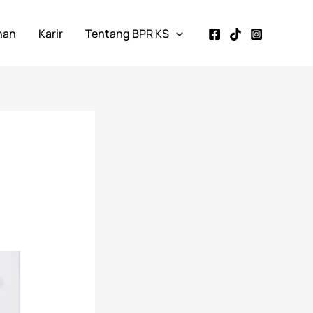
nan
Karir
Tentang BPR KS