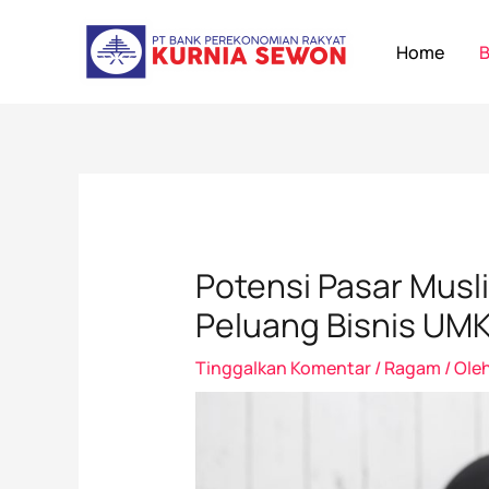
Lewati
Post
ke
navigation
Home
B
konten
Potensi Pasar Musl
Peluang Bisnis UM
Tinggalkan Komentar
/
Ragam
/ Ole