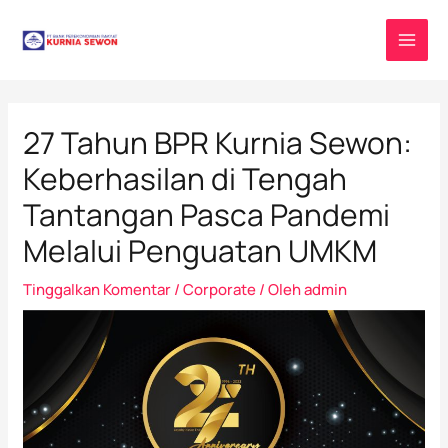
Lewati
Post
MAI
ke
navigation
MEN
konten
27 Tahun BPR Kurnia Sewon:
Keberhasilan di Tengah
Tantangan Pasca Pandemi
Melalui Penguatan UMKM
Tinggalkan Komentar
/
Corporate
/ Oleh
admin