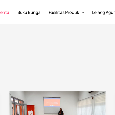
erita
Suku Bunga
Fasilitas Produk
Lelang Agu
Kelas
Pelatihan
UMKM