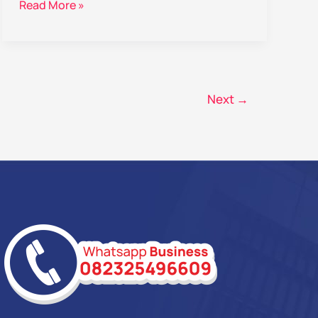
Read More »
Next
→