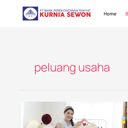
Lewati
Post
ke
pagination
Home
B
konten
peluang usaha
Transformasi
Bisnis
UMKM