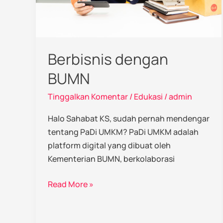
Berbisnis dengan
BUMN
Tinggalkan Komentar
/
Edukasi
/
admin
Halo Sahabat KS, sudah pernah mendengar
tentang PaDi UMKM? PaDi UMKM adalah
platform digital yang dibuat oleh
Kementerian BUMN, berkolaborasi
Read More »