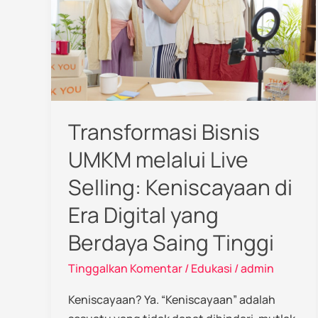
melalui
Live
Selling:
Keniscayaan
di
Era
Digital
Transformasi Bisnis
yang
UMKM melalui Live
Berdaya
Saing
Selling: Keniscayaan di
Tinggi
Era Digital yang
Berdaya Saing Tinggi
Tinggalkan Komentar
/
Edukasi
/
admin
Keniscayaan? Ya. “Keniscayaan” adalah