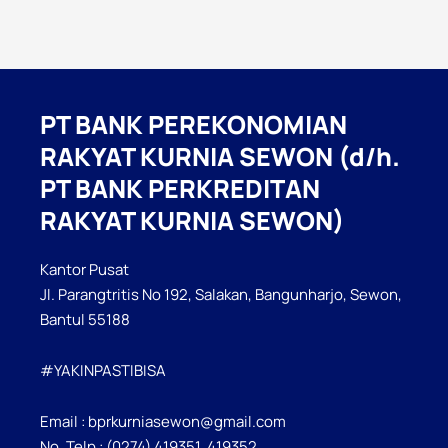
PT BANK PEREKONOMIAN
RAKYAT KURNIA SEWON (d/h.
PT BANK PERKREDITAN
RAKYAT KURNIA SEWON)
Kantor Pusat
Jl. Parangtritis No 192, Salakan, Bangunharjo, Sewon,
Bantul 55188
#YAKINPASTIBISA
Email : bprkurniasewon@gmail.com
No. Telp : (0274) 419351, 419352