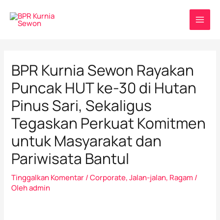
Lewati
Post
MAI
ke
navigation
MEN
konten
BPR Kurnia Sewon Rayakan
Puncak HUT ke-30 di Hutan
Pinus Sari, Sekaligus
Tegaskan Perkuat Komitmen
untuk Masyarakat dan
Pariwisata Bantul
Tinggalkan Komentar
/
Corporate
,
Jalan-jalan
,
Ragam
/
Oleh
admin