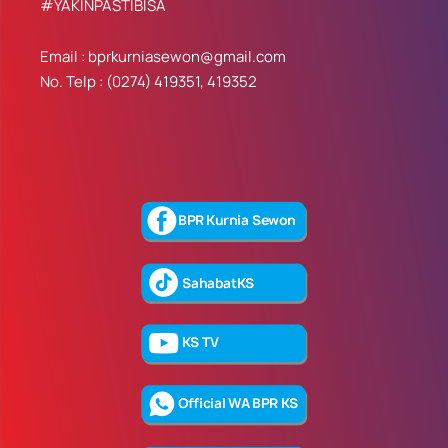
#YAKINPASTIBISA
Email : bprkurniasewon@gmail.com
No. Telp : (0274) 419351, 419352