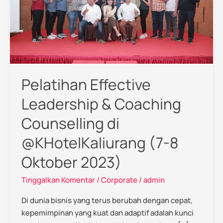
Coaching
Counselling
di
@KHotelKaliurang
(7-
8
Pelatihan Effective
Oktober
2023)
Leadership & Coaching
Counselling di
@KHotelKaliurang (7-8
Oktober 2023)
Tinggalkan Komentar
/
Corporate
/
admin
Di dunia bisnis yang terus berubah dengan cepat,
kepemimpinan yang kuat dan adaptif adalah kunci