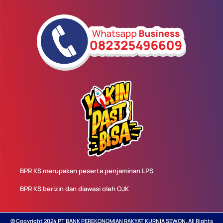
BPR KS merupakan peserta penjaminan LPS
BPR KS berizin dan diawasi oleh OJK
© Copyright 2024 PT BANK PEREKONOMIAN RAKYAT KURNIA SEWON. All Rights