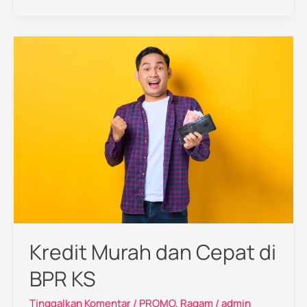
Kredit
Murah
dan
Cepat
di
BPR
KS
Kredit Murah dan Cepat di
BPR KS
Tinggalkan Komentar
/
PROMO
,
Ragam
/
admin