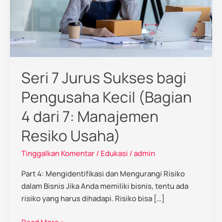
Kecil
(Bagian
4
dari
7:
Manajemen
Seri 7 Jurus Sukses bagi
Resiko
Usaha)
Pengusaha Kecil (Bagian
4 dari 7: Manajemen
Resiko Usaha)
Tinggalkan Komentar
/
Edukasi
/
admin
Part 4: Mengidentifikasi dan Mengurangi Risiko
dalam Bisnis Jika Anda memiliki bisnis, tentu ada
risiko yang harus dihadapi. Risiko bisa […]