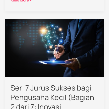
Read More »
Seri
7
Jurus
Sukses
bagi
Pengusaha
Kecil
(Bagian
2
dari
7:
Seri 7 Jurus Sukses bagi
Inovasi
Berkelanjutan)
Pengusaha Kecil (Bagian
2 dari 7: Inovasi