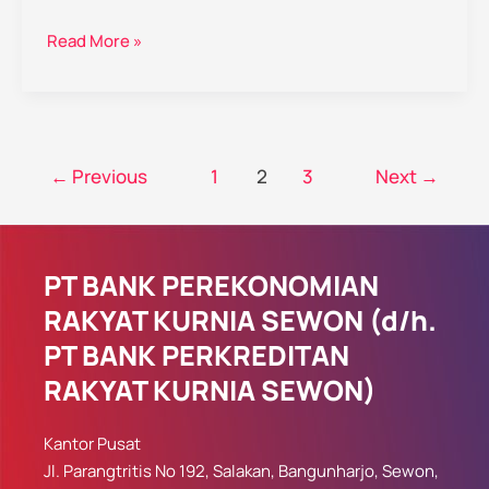
Read More »
←
Previous
1
2
3
Next
→
PT BANK PEREKONOMIAN
RAKYAT KURNIA SEWON (d/h.
PT BANK PERKREDITAN
RAKYAT KURNIA SEWON)
Kantor Pusat
Jl. Parangtritis No 192, Salakan, Bangunharjo, Sewon,