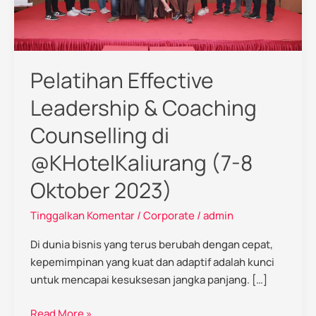
di
@KHotelKaliurang
(7-
8
Pelatihan Effective
Oktober
2023)
Leadership & Coaching
Counselling di
@KHotelKaliurang (7-8
Oktober 2023)
Tinggalkan Komentar
/
Corporate
/
admin
Di dunia bisnis yang terus berubah dengan cepat,
kepemimpinan yang kuat dan adaptif adalah kunci
untuk mencapai kesuksesan jangka panjang. […]
Read More »