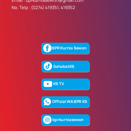
Email : bprkurniasewon@gmail.com
No. Telp : (0274) 419351, 419352