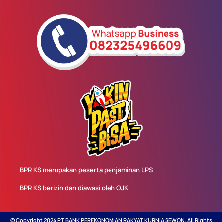
BPR KS merupakan peserta penjaminan LPS
BPR KS berizin dan diawasi oleh OJK
© Copyright 2024 PT BANK PEREKONOMIAN RAKYAT KURNIA SEWON. All Rights